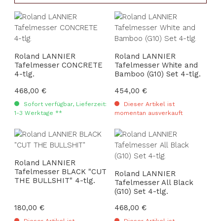
Roland LANNIER
Roland LANNIER
Tafelmesser CONCRETE
Tafelmesser White and
4-tlg.
Bamboo (G10) Set 4-tlg.
Regulärer Preis:
468,00 €
Regulärer Preis:
454,00 €
Sofort verfügbar, Lieferzeit:
Dieser Artikel ist
1-3 Werktage **
momentan ausverkauft
Roland LANNIER
Tafelmesser BLACK "CUT
Roland LANNIER
THE BULLSHIT" 4-tlg.
Tafelmesser All Black
(G10) Set 4-tlg.
Regulärer Preis:
180,00 €
Regulärer Preis:
468,00 €