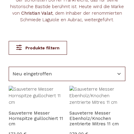
der schönsten Dörfer Frankreichs, das für seine
historische Bastide berühmt ist. Heute wird die Marke
von
Christian Valat
, dem Inhaber der renommierten
Schmiede Laguiole en Aubrac, weitergeführt.
Produkte filtern
Sauveterre Messer
Sauveterre Messer
Hornspitze guillochiert 11
Ebenholz/Knochen
cm
zentrierte Mitres 11 cm
Regulärer Preis:
173,00 €
Regulärer Preis:
279,00 €