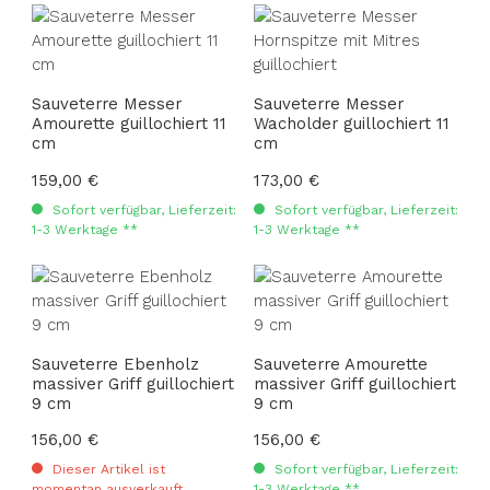
Sauveterre Messer
Sauveterre Messer
Amourette guillochiert 11
Wacholder guillochiert 11
cm
cm
Regulärer Preis:
159,00 €
Regulärer Preis:
173,00 €
Sofort verfügbar, Lieferzeit:
Sofort verfügbar, Lieferzeit:
1-3 Werktage **
1-3 Werktage **
Sauveterre Ebenholz
Sauveterre Amourette
massiver Griff guillochiert
massiver Griff guillochiert
9 cm
9 cm
Regulärer Preis:
156,00 €
Regulärer Preis:
156,00 €
Dieser Artikel ist
Sofort verfügbar, Lieferzeit:
momentan ausverkauft
1-3 Werktage **