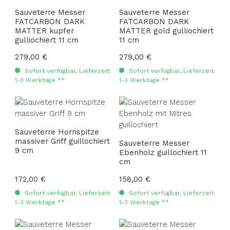
Sauveterre Messer
Sauveterre Messer
FATCARBON DARK
FATCARBON DARK
MATTER kupfer
MATTER gold gulliochiert
gulliochiert 11 cm
11 cm
Regulärer Preis:
279,00 €
Regulärer Preis:
279,00 €
Sofort verfügbar, Lieferzeit:
Sofort verfügbar, Lieferzeit:
1-3 Werktage **
1-3 Werktage **
Sauveterre Hornspitze
massiver Griff guillochiert
Sauveterre Messer
9 cm
Ebenholz guillochiert 11
cm
Regulärer Preis:
172,00 €
Regulärer Preis:
158,00 €
Sofort verfügbar, Lieferzeit:
Sofort verfügbar, Lieferzeit:
1-3 Werktage **
1-3 Werktage **