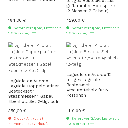
teiliges Besteckset aus
geflammter Hornspitze
(2 Messer, 2 Gabeln)
Regulärer Preis:
184,00 €
Regulärer Preis:
429,00 €
Sofort verfügbar, Lieferzeit:
Sofort verfügbar, Lieferzeit:
1-3 Werktage **
1-3 Werktage **
Laguiole en Aubrac 12-
teiliges Laguiole
Laguiole en Aubrac
Besteckset
Laguiole Doppelplatinen
Amouretteholz für 6
Besteckset 1
Personen
Steakmesser 1 Gabel
Ebenholz Set 2-tlg. poli
Regulärer Preis:
359,00 €
Regulärer Preis:
1.119,00 €
Dieser Artikel ist
Sofort verfügbar, Lieferzeit:
momentan ausverkauft
1-3 Werktage **