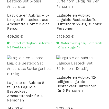
Laguiole en Aubrac – 5-
Laguiole en Aubrac
teiliges Besteckset aus
Laguiole Besteckkoffer
Amourette Holz für eine
Büffelhorn 22-tlg. für vier
Person
Personen
Regulärer Preis:
459,00 €
Regulärer Preis:
2.159,00 €
Sofort verfügbar, Lieferzeit:
Sofort verfügbar, Lieferzeit:
1-3 Werktage **
1-3 Werktage **
Laguiole en Aubrac 12-
teiliges Laguiole
Laguiole en Aubrac 8-
Besteckset Büffelhorn
teiliges Laguiole
für 6 Personen
Besteckset
Amouretteholz für 4
Personen
Regulärer Preis:
749,00 €
Regulärer Preis:
1.219,00 €