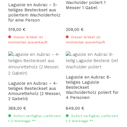
Wacholder poliert 1
Laguiole en Aubrac – 5-
Messer 1 Gabel
teiliges Besteckset aus
poliertem Wacholderholz
für eine Person
Regulärer Preis:
519,00 €
Regulärer Preis:
209,00 €
Dieser Artikel ist
Dieser Artikel ist
momentan ausverkauft
momentan ausverkauft
Laguiole en Aubrac 8-
teiliges Laguiole
Laguiole en Aubrac – 4-
Besteckset
teiliges Besteckset aus
Wacholderholz poliert für
Amouretteholz (2 Messer,
4 Personen
2 Gabeln)
Regulärer Preis:
369,00 €
Regulärer Preis:
849,00 €
Sofort verfügbar, Lieferzeit:
Sofort verfügbar, Lieferzeit:
1-3 Werktage **
1-3 Werktage **