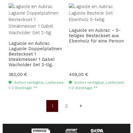
Laguiole en Aubrac – 5-
teiliges Besteckset aus
Ebenholz für eine Person
Laguiole en Aubrac
Laguiole Doppelplatinen
Besteckset 1
Steakmesser 1 Gabel
Wacholder Set 2-tlg.
Regulärer Preis:
382,00 €
Regulärer Preis:
459,00 €
Sofort verfügbar, Lieferzeit:
Sofort verfügbar, Lieferzeit:
1-3 Werktage **
1-3 Werktage **
1
2
Seite
Seite