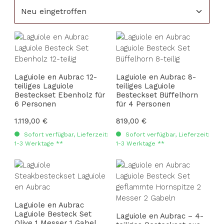
Laguiole en Aubrac 12-
Laguiole en Aubrac 8-
teiliges Laguiole
teiliges Laguiole
Besteckset Ebenholz für
Besteckset Büffelhorn
6 Personen
für 4 Personen
Regulärer Preis:
1.119,00 €
Regulärer Preis:
819,00 €
Sofort verfügbar, Lieferzeit:
Sofort verfügbar, Lieferzeit:
1-3 Werktage **
1-3 Werktage **
Laguiole en Aubrac
Laguiole Besteck Set
Laguiole en Aubrac – 4-
Olive 1 Messer 1 Gabel