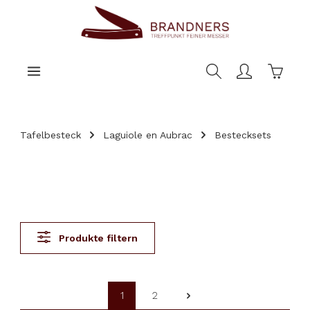
nhalt springen
Warenk
Tafelbesteck
Laguiole en Aubrac
Bestecksets
Produkte filtern
1
2
Seite
Seite