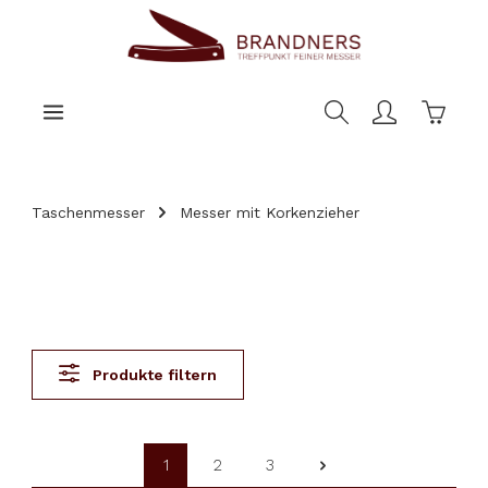
nhalt springen
Warenk
Taschenmesser
Messer mit Korkenzieher
Produkte filtern
1
2
3
Seite
Seite
Seite