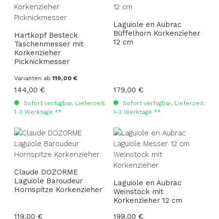
Laguiole en Aubrac
Büffelhorn Korkenzieher
Hartkopf Besteck
12 cm
Taschenmesser mit
Korkenzieher
Picknickmesser
Varianten ab
119,00 €
Regulärer Preis:
144,00 €
Regulärer Preis:
179,00 €
Sofort verfügbar, Lieferzeit:
Sofort verfügbar, Lieferzeit:
1-3 Werktage **
1-3 Werktage **
Claude DOZORME
Laguiole Baroudeur
Laguiole en Aubrac
Hornspitze Korkenzieher
Weinstock mit
Korkenzieher 12 cm
Regulärer Preis:
119,00 €
Regulärer Preis:
199,00 €