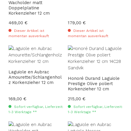
Wacholder matt
Doppelplatine
Korkenzieher 12 cm
Regulärer Preis:
469,00 €
Regulärer Preis:
179,00 €
Dieser Artikel ist
Dieser Artikel ist
momentan ausverkauft
momentan ausverkauft
Laguiole en Aubrac
Amourette/Schlangenhol
Honoré Durand Laguiole
z Korkenzieher 12 cm
Prestige Olive poliert
Korkenzieher 12 cm
Regulärer Preis:
169,00 €
Regulärer Preis:
215,00 €
Sofort verfügbar, Lieferzeit:
Sofort verfügbar, Lieferzeit:
1-3 Werktage **
1-3 Werktage **