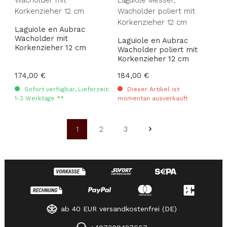
Laguiole en Aubrac
Wacholder mit
Laguiole en Aubrac
Korkenzieher 12 cm
Wacholder poliert mit
Korkenzieher 12 cm
Regulärer Preis:
174,00 €
Regulärer Preis:
184,00 €
Sofort verfügbar, Lieferzeit:
Dieser Artikel ist
1-3 Werktage **
momentan ausverkauft
1
2
3
Seite
Seite
Seite
ab 40 EUR versandkostenfrei (DE)