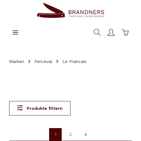
nhalt springen
Warenk
Marken
Perceval
Le Francais
Produkte filtern
1
2
Seite
Seite