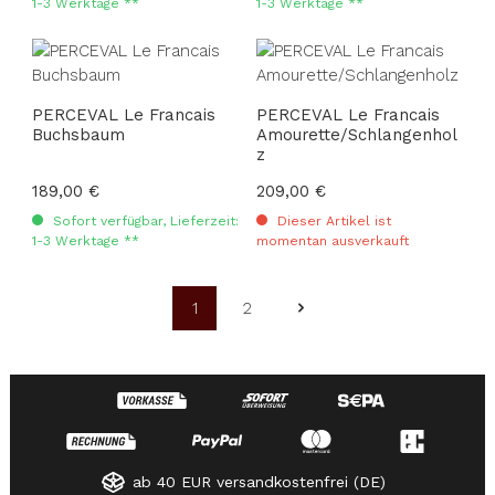
1-3 Werktage **
1-3 Werktage **
PERCEVAL Le Francais
PERCEVAL Le Francais
Buchsbaum
Amourette/Schlangenhol
z
Regulärer Preis:
189,00 €
Regulärer Preis:
209,00 €
Sofort verfügbar, Lieferzeit:
Dieser Artikel ist
1-3 Werktage **
momentan ausverkauft
1
2
Seite
Seite
ab 40 EUR versandkostenfrei (DE)