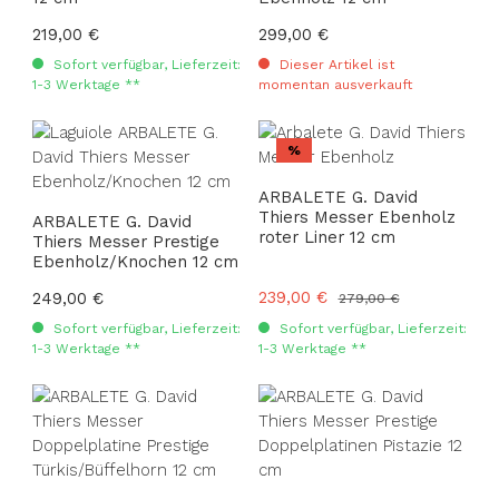
Regulärer Preis:
219,00 €
Regulärer Preis:
299,00 €
Sofort verfügbar, Lieferzeit:
Dieser Artikel ist
1-3 Werktage **
momentan ausverkauft
Rabatt
%
ARBALETE G. David
Thiers Messer Ebenholz
ARBALETE G. David
roter Liner 12 cm
Thiers Messer Prestige
Ebenholz/Knochen 12 cm
Verkaufspreis:
239,00 €
Regulärer Preis:
249,00 €
Regulärer Preis:
279,00 €
Sofort verfügbar, Lieferzeit:
Sofort verfügbar, Lieferzeit:
1-3 Werktage **
1-3 Werktage **