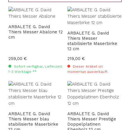
ARBALETE G. David
Thiers Messer Abalone 12
ARBALETE G. David
cm
Thiers Messer
stabilisierte Maserbirke
12 cm
Regulärer Preis:
259,00 €
Regulärer Preis:
219,00 €
Sofort verfügbar, Lieferzeit:
Dieser Artikel ist
1-3 Werktage **
momentan ausverkauft
ARBALETE G. David
ARBALETE G. David
Thiers Messer blau
Thiers Messer Prestige
stabilisierte Maserbirke
Doppelplatinen
12 cm
Ebenholz 12 cm