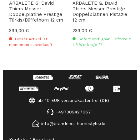
ARBALETE G. David
ARBALETE G. David
Thiers Messer
Thiers Messer Prestige
Doppelplatine Prestige
Doppelplatinen Pistazie
Türkis/Büffelhorn 12 cm
12 cm
Regulärer Preis:
399,00 €
Regulärer Preis:
239,00 €
Dieser Artikel ist
Sofort verfügbar, Lieferzeit:
momentan ausverkauft
1-3 Werktage **
ab 40 EUR versandkostenfrei (DE)
+497309427667
info@brandners-homestyle.de
Kontakt / Beratung