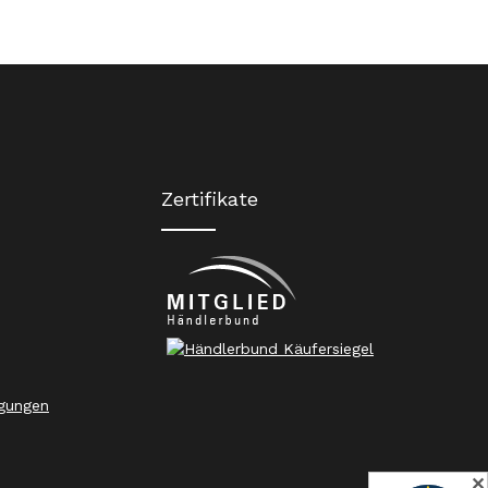
Zertifikate
gungen
✕