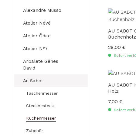
Alexandre Musso
Atelier Névé
AU SABOT Of
Atelier Ôdae
Buchenholz
29,00 €
Regulärer Preis
Atelier N°7
Sofort verfü
Arbalete Gênes
David
Au Sabot
AU SABOT K
Holz
Taschenmesser
7,00 €
Regulärer Preis
Steakbesteck
Sofort verfü
Küchenmesser
Zubehör