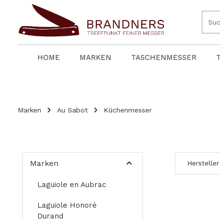
springen
Zur Hauptnavigation springen
HOME
MARKEN
TASCHENMESSER
Marken
Au Sabot
Küchenmesser
Marken
Hersteller
Laguiole en Aubrac
Laguiole Honoré
Durand