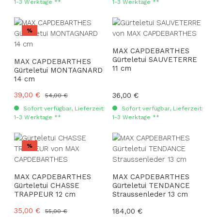
1-3 Werktage **
1-3 Werktage **
Rabatt
%
MAX CAPDEBARTHES
Gürteletui SAUVETERRE
MAX CAPDEBARTHES
11 cm
Gürteletui MONTAGNARD
14 cm
Verkaufspreis:
39,00 €
Regulärer Preis:
Regulärer Preis:
36,00 €
54,00 €
Sofort verfügbar, Lieferzeit:
Sofort verfügbar, Lieferzeit:
1-3 Werktage **
1-3 Werktage **
Rabatt
%
MAX CAPDEBARTHES
MAX CAPDEBARTHES
Gürteletui CHASSE
Gürteletui TENDANCE
TRAPPEUR 12 cm
Straussenleder 13 cm
Verkaufspreis:
35,00 €
Regulärer Preis:
Regulärer Preis:
184,00 €
55,00 €