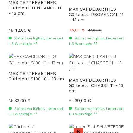
MAX CAPDEBARTHES
Gürteletui TENDANCE 11
MAX CAPDEBARTHES
- 13 cm
Gürteletui PROVENCAL 11
- 13 cm
Verkaufspreis:
35,00 €
Regulärer Preis:
42,00 €
Regulärer Preis:
Ab
47,00 €
Sofort verfügbar, Lieferzeit:
Sofort verfügbar, Lieferzeit:
1-3 Werktage **
1-3 Werktage **
MAX CAPDEBARTHES
Gürteletui S100 10 - 13 cm
MAX CAPDEBARTHES
Gürteletui CHASSE 11 - 13
cm
Regulärer Preis:
33,00 €
Regulärer Preis:
39,00 €
Ab
Ab
Sofort verfügbar, Lieferzeit:
Sofort verfügbar, Lieferzeit:
1-3 Werktage **
1-3 Werktage **
Rabatt
%