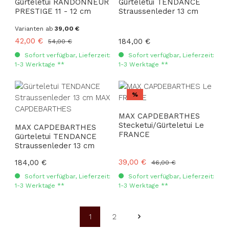
Gürteletui RANDONNEUR
Gürteletui TENDANCE
PRESTIGE 11 - 12 cm
Straussenleder 13 cm
Varianten ab
39,00 €
Verkaufspreis:
42,00 €
Regulärer Preis:
Regulärer Preis:
184,00 €
54,00 €
Sofort verfügbar, Lieferzeit:
Sofort verfügbar, Lieferzeit:
1-3 Werktage **
1-3 Werktage **
Rabatt
%
MAX CAPDEBARTHES
Stecketui/Gürteletui Le
MAX CAPDEBARTHES
FRANCE
Gürteletui TENDANCE
Straussenleder 13 cm
Verkaufspreis:
39,00 €
Regulärer Preis:
184,00 €
Regulärer Preis:
46,00 €
Sofort verfügbar, Lieferzeit:
Sofort verfügbar, Lieferzeit:
1-3 Werktage **
1-3 Werktage **
1
2
Seite
Seite