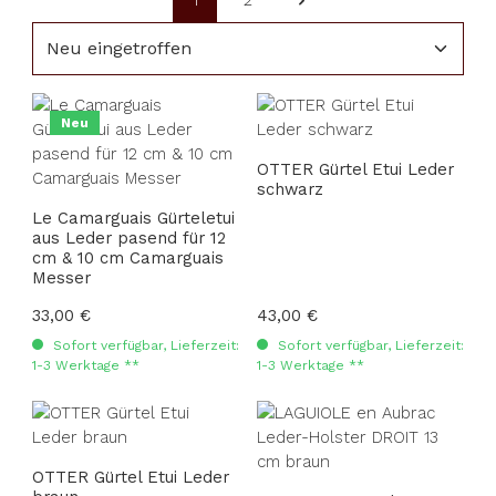
1
2
Seite
Seite
Neu
OTTER Gürtel Etui Leder
schwarz
Le Camarguais Gürteletui
aus Leder pasend für 12
cm & 10 cm Camarguais
Messer
Regulärer Preis:
33,00 €
Regulärer Preis:
43,00 €
Sofort verfügbar, Lieferzeit:
Sofort verfügbar, Lieferzeit:
1-3 Werktage **
1-3 Werktage **
OTTER Gürtel Etui Leder