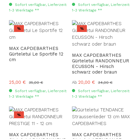
Sofort verfügbar, Lieferzeit:
Sofort verfügbar, Lieferzeit:
1-3 Werktage **
1-3 Werktage **
Rabatt
Rabatt
%
%
MAX CAPDEBARTHES
Gürteletui Le Sportife 12
MAX CAPDEBARTHES
cm
Gürteletui RANDONNEUR
ECUSSON - Hirsch
schwarz oder braun
Verkaufspreis:
25,00 €
Verkaufspreis:
20,00 €
Regulärer Preis:
Regulärer Preis:
Ab
35,00 €
34,00 €
Sofort verfügbar, Lieferzeit:
Sofort verfügbar, Lieferzeit:
1-3 Werktage **
1-3 Werktage **
Rabatt
%
MAX CAPDEBARTHES
MAX CAPDEBARTHES