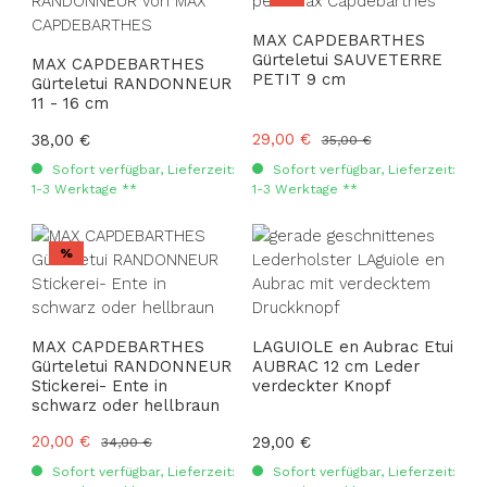
MAX CAPDEBARTHES
Gürteletui SAUVETERRE
MAX CAPDEBARTHES
PETIT 9 cm
Gürteletui RANDONNEUR
11 - 16 cm
Verkaufspreis:
29,00 €
Regulärer Preis:
38,00 €
Regulärer Preis:
35,00 €
Sofort verfügbar, Lieferzeit:
Sofort verfügbar, Lieferzeit:
1-3 Werktage **
1-3 Werktage **
Rabatt
%
MAX CAPDEBARTHES
LAGUIOLE en Aubrac Etui
Gürteletui RANDONNEUR
AUBRAC 12 cm Leder
Stickerei- Ente in
verdeckter Knopf
schwarz oder hellbraun
Verkaufspreis:
20,00 €
Regulärer Preis:
Regulärer Preis:
29,00 €
34,00 €
Sofort verfügbar, Lieferzeit:
Sofort verfügbar, Lieferzeit: