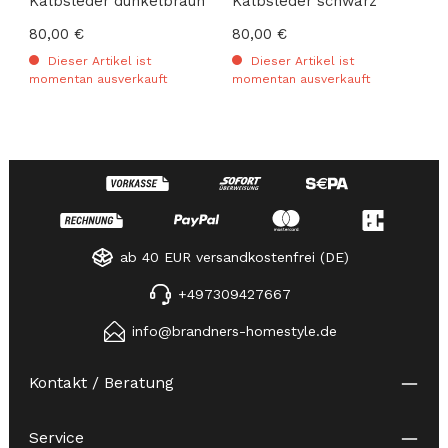
Kalbsleder dunkelbraun
Kalbsleder schwarz
Regulärer Preis:
80,00 €
Regulärer Preis:
80,00 €
Dieser Artikel ist
Dieser Artikel ist
momentan ausverkauft
momentan ausverkauft
ab 40 EUR versandkostenfrei (DE)
+497309427667
info@brandners-homestyle.de
Kontakt / Beratung
Service