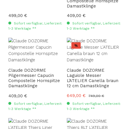
Compostelle Hornspitze
Damastklinge
Regulärer Preis:
499,00 €
Regulärer Preis:
409,00 €
Sofort verfügbar, Lieferzeit:
Sofort verfügbar, Lieferzeit:
1-3 Werktage **
1-3 Werktage **
Rabatt
%
Claude DOZORME
Claude DOZORME
Pilgermesser Capucin
Laguiole Messer
Compostelle Hornspitze
L'ATELIER Canella braun
Damastklinge
12 cm Damastklinge
Verkaufspreis:
649,00 €
Regulärer Preis:
409,00 €
Regulärer Preis:
749,00 €
Sofort verfügbar, Lieferzeit:
Sofort verfügbar, Lieferzeit:
1-3 Werktage **
1-3 Werktage **