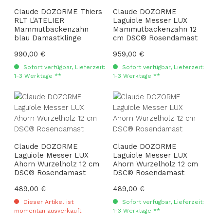
Claude DOZORME Thiers
Claude DOZORME
RLT L'ATELIER
Laguiole Messer LUX
Mammutbackenzahn
Mammutbackenzahn 12
blau Damastklinge
cm DSC® Rosendamast
Regulärer Preis:
990,00 €
Regulärer Preis:
959,00 €
Sofort verfügbar, Lieferzeit:
Sofort verfügbar, Lieferzeit:
1-3 Werktage **
1-3 Werktage **
Claude DOZORME
Claude DOZORME
Laguiole Messer LUX
Laguiole Messer LUX
Ahorn Wurzelholz 12 cm
Ahorn Wurzelholz 12 cm
DSC® Rosendamast
DSC® Rosendamast
Regulärer Preis:
489,00 €
Regulärer Preis:
489,00 €
Dieser Artikel ist
Sofort verfügbar, Lieferzeit:
momentan ausverkauft
1-3 Werktage **