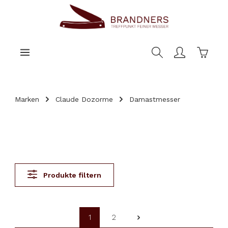
nhalt springen
Warenk
Marken
Claude Dozorme
Damastmesser
Produkte filtern
1
2
Seite
Seite