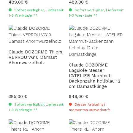
Regulärer Preis:
489,00 €
Regulärer Preis:
489,00 €
Sofort verfügbar, Lieferzeit:
Sofort verfügbar, Lieferzeit:
1-3 Werktage **
1-3 Werktage **
Claude DOZORME Thiers
VERROU VG10 Damast
Ahornwurzelholz
Claude DOZORME
Laguiole Messer
L'ATELIER Mammut-
Backenzahn hellblau 12
cm Damastklinge
Regulärer Preis:
385,00 €
Regulärer Preis:
949,00 €
Sofort verfügbar, Lieferzeit:
Dieser Artikel ist
1-3 Werktage **
momentan ausverkauft