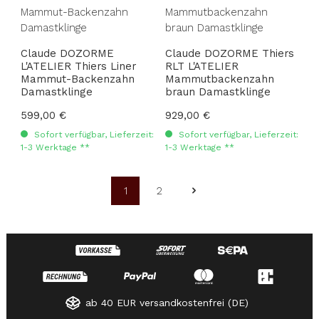
Claude DOZORME
Claude DOZORME Thiers
L'ATELIER Thiers Liner
RLT L'ATELIER
Mammut-Backenzahn
Mammutbackenzahn
Damastklinge
braun Damastklinge
Regulärer Preis:
599,00 €
Regulärer Preis:
929,00 €
Sofort verfügbar, Lieferzeit:
Sofort verfügbar, Lieferzeit:
1-3 Werktage **
1-3 Werktage **
1
2
Seite
Seite
ab 40 EUR versandkostenfrei (DE)