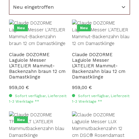
Neu
Neu
Claude DOZORME
Claude DOZORME
Laguiole Messer
Laguiole Messer
L'ATELIER Mammut-
L'ATELIER Mammut-
Backenzahn braun 12 cm
Backenzahn blau 12 cm
Damastklinge
Damastklinge
Regulärer Preis:
959,00 €
Regulärer Preis:
959,00 €
Sofort verfügbar, Lieferzeit:
Sofort verfügbar, Lieferzeit:
1-3 Werktage **
1-3 Werktage **
Neu