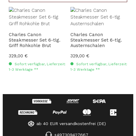
Charles Canon
Charles Canon
Steakmesser Set 6-tlg.
Steakmesser Set 6-tlg.
Griff Rohkohle Brut
Austernschalen
Regulärer Preis:
329,00 €
Regulärer Preis:
329,00 €
Sofort verfügbar, Lieferzeit:
Sofort verfügbar, Lieferzeit:
1-3 Werktage **
1-3 Werktage **
ab 40 EUR versandkostenfrei (DE)
+497309427667