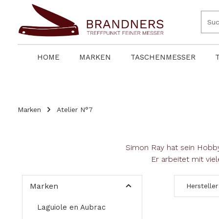
springen
Zur Hauptnavigation springen
HOME
MARKEN
TASCHENMESSER
Marken
Atelier N°7
Simon Ray hat sein Hobby 
Er arbeitet mit v
Marken
Hersteller
Laguiole en Aubrac