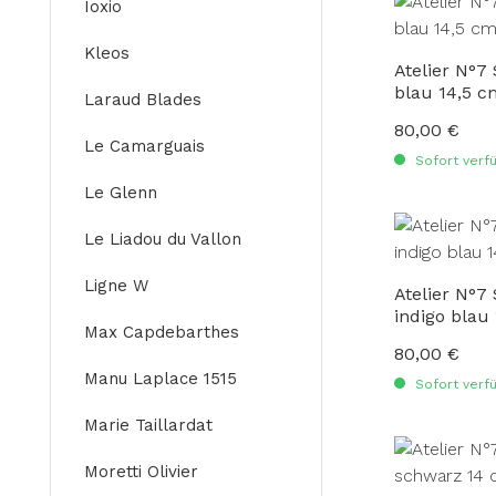
Ioxio
Kleos
Atelier N°7
blau 14,5 c
Laraud Blades
80,00 €
Regulärer Preis
Le Camarguais
Sofort verfü
Le Glenn
Le Liadou du Vallon
Ligne W
Atelier N°7
indigo blau
Max Capdebarthes
80,00 €
Regulärer Preis
Manu Laplace 1515
Sofort verfü
Marie Taillardat
Moretti Olivier