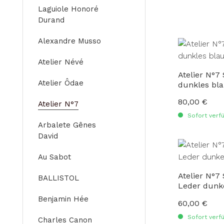
Laguiole Honoré
Durand
Alexandre Musso
Atelier Névé
Atelier N°7
Atelier Ôdae
dunkles bl
80,00 €
Regulärer Preis
Atelier N°7
Sofort verfü
Arbalete Gênes
David
Au Sabot
Atelier N°7
BALLISTOL
Leder dunk
Benjamin Hée
60,00 €
Regulärer Preis
Sofort verfü
Charles Canon