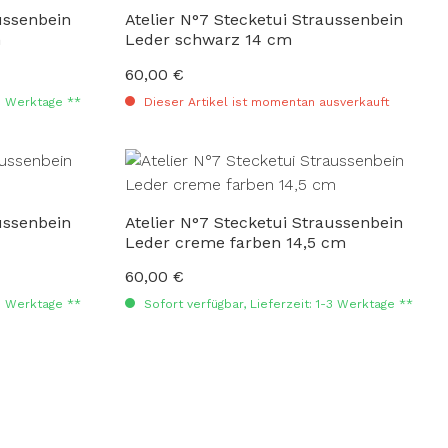
ussenbein
Atelier N°7 Stecketui Straussenbein
m
Leder schwarz 14 cm
60,00 €
Regulärer Preis:
-3 Werktage **
Dieser Artikel ist momentan ausverkauft
ussenbein
Atelier N°7 Stecketui Straussenbein
Leder creme farben 14,5 cm
60,00 €
Regulärer Preis:
-3 Werktage **
Sofort verfügbar, Lieferzeit: 1-3 Werktage **