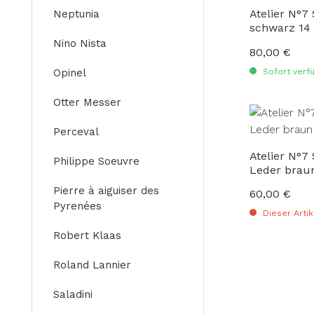
Atelier N°7
Neptunia
schwarz 14
Nino Nista
80,00 €
Regulärer Preis
Sofort verfü
Opinel
Otter Messer
Perceval
Atelier N°7
Philippe Soeuvre
Leder brau
Pierre à aiguiser des
60,00 €
Regulärer Preis
Pyrenées
Dieser Artik
Robert Klaas
Roland Lannier
Saladini