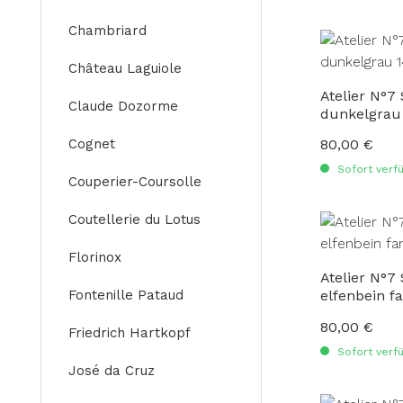
Chambriard
Château Laguiole
Atelier N°7
Claude Dozorme
dunkelgrau
Cognet
80,00 €
Regulärer Preis
Sofort verfü
Couperier-Coursolle
Coutellerie du Lotus
Florinox
Atelier N°7
Fontenille Pataud
elfenbein f
80,00 €
Regulärer Preis
Friedrich Hartkopf
Sofort verfü
José da Cruz