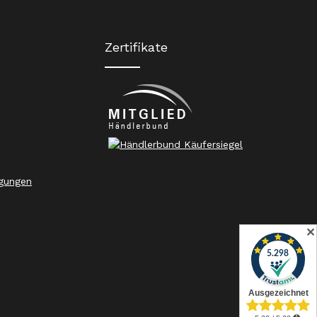
Zertifikate
gungen
✕