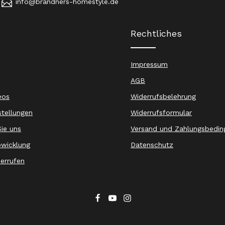
info@brandners-homestyle.de
Rechtliches
Impressum
AGB
eos
Widerrufsbelehrung
stellungen
Widerrufsformular
ie uns
Versand und Zahlungsbedin
wicklung
Datenschutz
derrufen