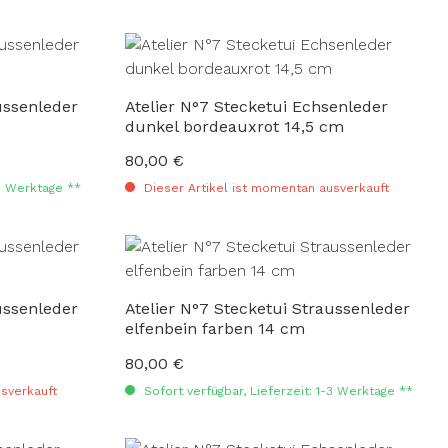
ussenleder
Atelier N°7 Stecketui Echsenleder
dunkel bordeauxrot 14,5 cm
80,00 €
Regulärer Preis:
-3 Werktage **
Dieser Artikel ist momentan ausverkauft
ussenleder
Atelier N°7 Stecketui Straussenleder
elfenbein farben 14 cm
80,00 €
Regulärer Preis:
sverkauft
Sofort verfügbar, Lieferzeit: 1-3 Werktage **