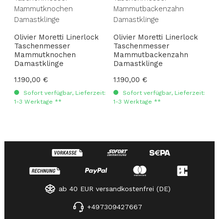
Olivier Moretti Linerlock
Olivier Moretti Linerlock
Taschenmesser
Taschenmesser
Mammutknochen
Mammutbackenzahn
Damastklinge
Damastklinge
Regulärer Preis:
1.190,00 €
Regulärer Preis:
1.190,00 €
Sofort verfügbar, Lieferzeit:
Sofort verfügbar, Lieferzeit:
1-3 Werktage **
1-3 Werktage **
ab 40 EUR versandkostenfrei (DE)
+497309427667