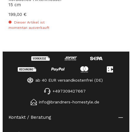
15 cm
Regulärer Preis:
199,00 €
Dieser Artikel ist
momentan ausverkauft
ab 40 EUR versandkostenfrei (DE)
+497309427667
info@brandners-homestyle.de
Kontakt / Beratung