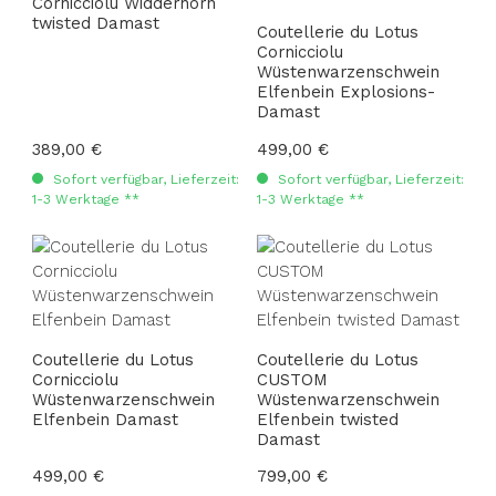
Cornicciolu Widderhorn
twisted Damast
Coutellerie du Lotus
Cornicciolu
Wüstenwarzenschwein
Elfenbein Explosions-
Damast
Regulärer Preis:
389,00 €
Regulärer Preis:
499,00 €
Sofort verfügbar, Lieferzeit:
Sofort verfügbar, Lieferzeit:
1-3 Werktage **
1-3 Werktage **
Coutellerie du Lotus
Coutellerie du Lotus
Cornicciolu
CUSTOM
Wüstenwarzenschwein
Wüstenwarzenschwein
Elfenbein Damast
Elfenbein twisted
Damast
Regulärer Preis:
499,00 €
Regulärer Preis:
799,00 €