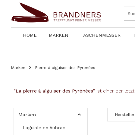
springen
Zur Hauptnavigation springen
HOME
MARKEN
TASCHENMESSER
Marken
Pierre à aiguiser des Pyrenées
"La pierre à aiguiser des Pyrénées"
ist einer der let
Marken
Hersteller
Laguiole en Aubrac