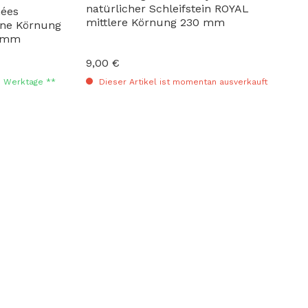
natürlicher Schleifstein ROYAL
nées
mittlere Körnung 230 mm
eine Körnung
0 mm
9,00 €
Regulärer Preis:
-3 Werktage **
Dieser Artikel ist momentan ausverkauft