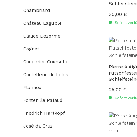
Schleifstei
Chambriard
20,00 €
Regulärer Preis
Sofort verfü
Château Laguiole
Claude Dozorme
Cognet
Couperier-Coursolle
Pierre à Ai
rutschfeste
Coutellerie du Lotus
Schleifstei
Florinox
25,00 €
Regulärer Preis
Sofort verfü
Fontenille Pataud
Friedrich Hartkopf
José da Cruz