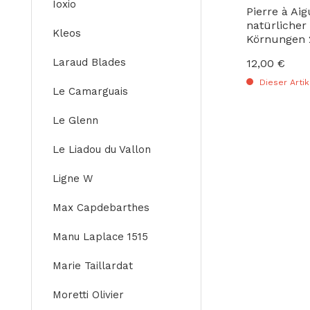
Ioxio
Pierre à Ai
natürlicher 
Kleos
Körnungen 
Laraud Blades
12,00 €
Regulärer Preis
Dieser Artik
Le Camarguais
Le Glenn
Le Liadou du Vallon
Ligne W
Max Capdebarthes
Manu Laplace 1515
Marie Taillardat
Moretti Olivier