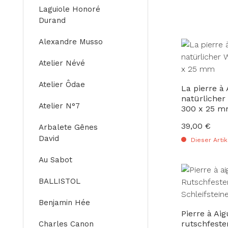
Laguiole Honoré
Durand
Alexandre Musso
Atelier Névé
Atelier Ôdae
La pierre à
natürlicher
Atelier N°7
300 x 25 
39,00 €
Regulärer Preis
Arbalete Gênes
David
Dieser Artik
Au Sabot
BALLISTOL
Benjamin Hée
Pierre à Ai
rutschfeste
Charles Canon