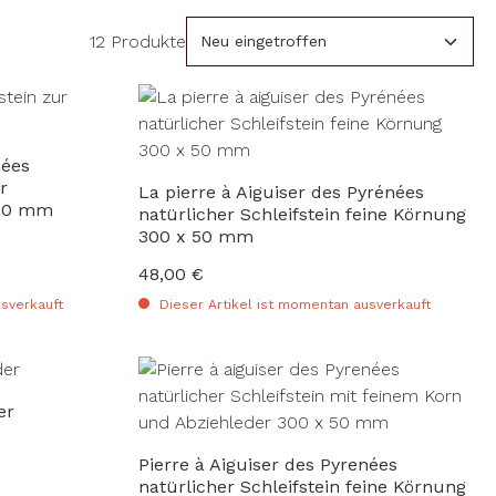
12 Produkte
ées
r
La pierre à Aiguiser des Pyrénées
 70 mm
natürlicher Schleifstein feine Körnung
300 x 50 mm
48,00 €
Regulärer Preis:
sverkauft
Dieser Artikel ist momentan ausverkauft
er
Pierre à Aiguiser des Pyrenées
natürlicher Schleifstein feine Körnung