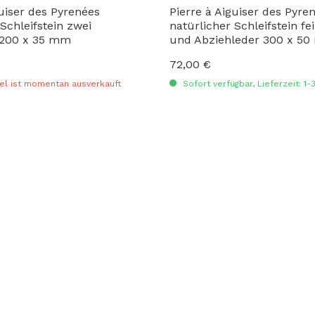
guiser des Pyrenées
Pierre à Aiguiser des Pyre
Schleifstein zwei
natürlicher Schleifstein f
200 x 35 mm
und Abziehleder 300 x 5
72,00 €
:
Regulärer Preis:
el ist momentan ausverkauft
Sofort verfügbar, Lieferzeit: 1