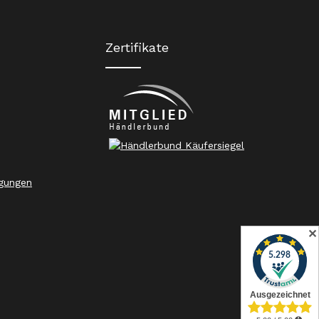
Zertifikate
gungen
✕