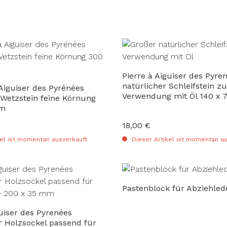
Pierre à Aiguiser des Pyren
natürlicher Schleifstein zu
 Aiguiser des Pyrénées
Verwendung mit Öl 140 x
 Wetzstein feine Körnung
mm
18,00 €
:
Regulärer Preis:
el ist momentan ausverkauft
Dieser Artikel ist momentan au
Pastenblock für Abziehled
guiser des Pyrenées
r Holzsockel passend für