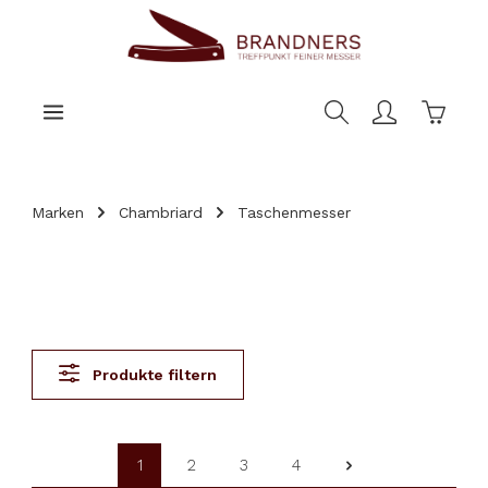
nhalt springen
Warenk
Marken
Chambriard
Taschenmesser
Produkte filtern
1
2
3
4
Seite
Seite
Seite
Seite