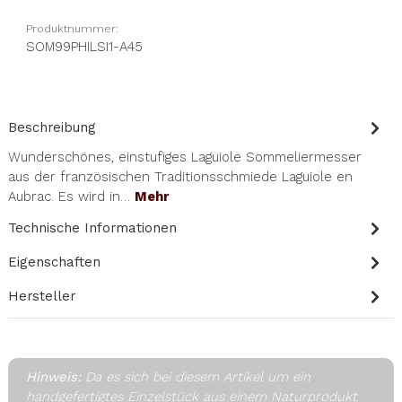
Produktnummer:
SOM99PHILSI1-A45
Beschreibung
Wunderschönes, einstufiges Laguiole Sommeliermesser
aus der französischen Traditionsschmiede Laguiole en
Aubrac. Es wird in…
Mehr
Technische Informationen
Eigenschaften
Hersteller
Hinweis:
Da es sich bei diesem Artikel um ein
handgefertigtes Einzelstück aus einem Naturprodukt