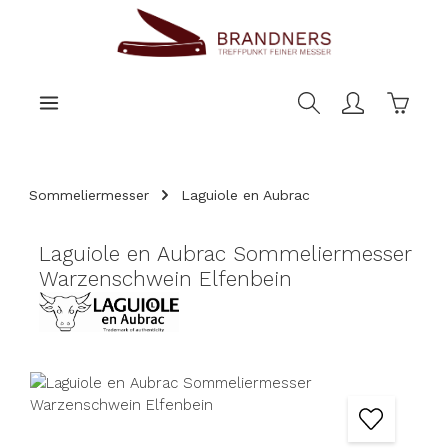
nhalt springen
Warenk
Sommeliermesser
Laguiole en Aubrac
Laguiole en Aubrac Sommeliermesser
Warzenschwein Elfenbein
Bildergalerie überspringen