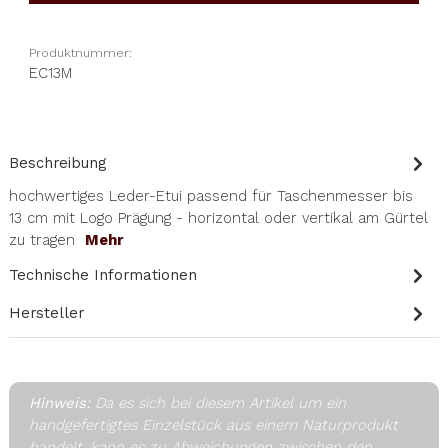
Produktnummer:
EC13M
Beschreibung
hochwertiges Leder-Etui passend für Taschenmesser bis
13 cm mit Logo Prägung - horizontal oder vertikal am Gürtel
zu tragen
Mehr
Technische Informationen
Hersteller
Hinweis:
Da es sich bei diesem Artikel um ein
handgefertigtes Einzelstück aus einem Naturprodukt
handelt, kann es zu Abweichungen zwischen den