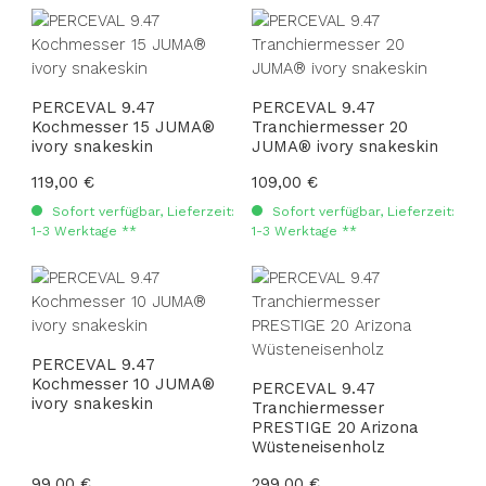
PERCEVAL 9.47
PERCEVAL 9.47
Kochmesser 15 JUMA®
Tranchiermesser 20
ivory snakeskin
JUMA® ivory snakeskin
Regulärer Preis:
119,00 €
Regulärer Preis:
109,00 €
Sofort verfügbar, Lieferzeit:
Sofort verfügbar, Lieferzeit:
1-3 Werktage **
1-3 Werktage **
PERCEVAL 9.47
Kochmesser 10 JUMA®
PERCEVAL 9.47
ivory snakeskin
Tranchiermesser
PRESTIGE 20 Arizona
Wüsteneisenholz
Regulärer Preis:
99,00 €
Regulärer Preis:
299,00 €