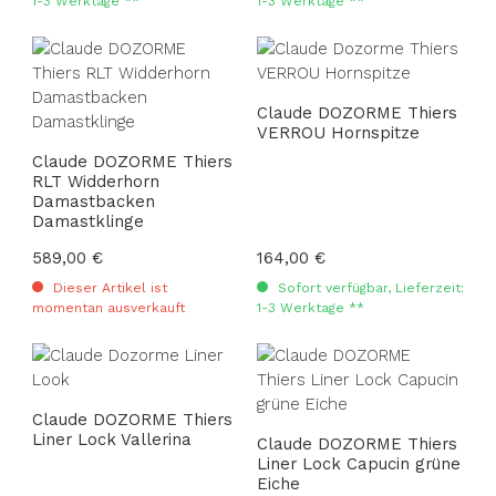
1-3 Werktage **
1-3 Werktage **
Claude DOZORME Thiers
VERROU Hornspitze
Claude DOZORME Thiers
RLT Widderhorn
Damastbacken
Damastklinge
Regulärer Preis:
589,00 €
Regulärer Preis:
164,00 €
Dieser Artikel ist
Sofort verfügbar, Lieferzeit:
momentan ausverkauft
1-3 Werktage **
Claude DOZORME Thiers
Liner Lock Vallerina
Claude DOZORME Thiers
Liner Lock Capucin grüne
Eiche