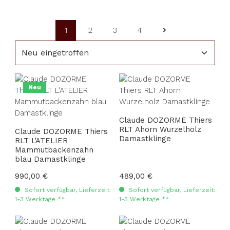
1
2
3
4
Seite
Seite
Seite
Seite
Neu
Claude DOZORME Thiers
RLT Ahorn Wurzelholz
Claude DOZORME Thiers
Damastklinge
RLT L'ATELIER
Mammutbackenzahn
blau Damastklinge
Regulärer Preis:
990,00 €
Regulärer Preis:
489,00 €
Sofort verfügbar, Lieferzeit:
Sofort verfügbar, Lieferzeit:
1-3 Werktage **
1-3 Werktage **