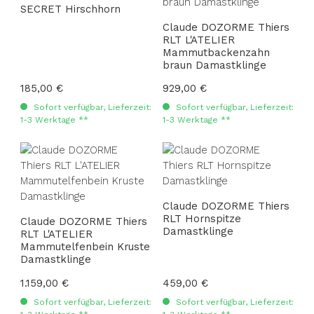
SECRET Hirschhorn
Claude DOZORME Thiers
RLT L'ATELIER
Mammutbackenzahn
braun Damastklinge
Regulärer Preis:
185,00 €
Regulärer Preis:
929,00 €
Sofort verfügbar, Lieferzeit:
Sofort verfügbar, Lieferzeit:
1-3 Werktage **
1-3 Werktage **
Claude DOZORME Thiers
RLT Hornspitze
Claude DOZORME Thiers
Damastklinge
RLT L'ATELIER
Mammutelfenbein Kruste
Damastklinge
Regulärer Preis:
1.159,00 €
Regulärer Preis:
459,00 €
Sofort verfügbar, Lieferzeit:
Sofort verfügbar, Lieferzeit: