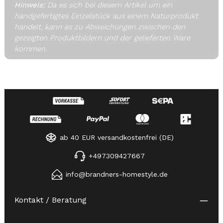
Hinweis:
Da es sich bei diesem Artikel um ein
handgefertigtes Einzelstück aus einem Naturprodukt
handelt, kann es zu Abweichungen zwischen den
gezeigten Produktbildern und der gelieferten Ware
kommen.
ab 40 EUR versandkostenfrei (DE)
+497309427667
info@brandners-homestyle.de
Kontakt / Beratung