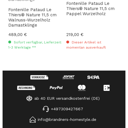
Fontenille Pataud Le
Thiers® Nature 11,5 cm
Fontenille Pataud Le
Pappel Wurzelholz
Thiers® Nature 11,5 cm
Walnuss-Wurzelholz
Damastklinge
Regulärer Preis:
489,00 €
Regulärer Preis:
219,00 €
Sofort verfügbar, Lieferzeit:
Dieser Artikel ist
1-3 Werktage **
momentan ausverkauft
ab 40 EUR versandkostenfrei (DE)
+497309427667
info@brandners-homestyle.de