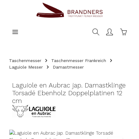
nhalt springen
Warenk
Taschenmesser
Taschenmesser Frankreich
Laguiole Messer
Damastmesser
Laguiole en Aubrac jap. Damastklinge
Torsadé Ebenholz Doppelplatinen 12
cm
Bildergalerie überspringen