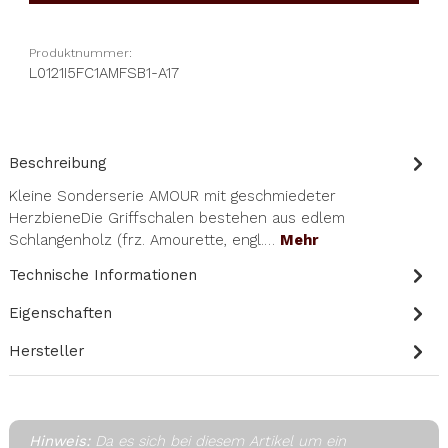
Produktnummer:
L0121I5FC1AMFSB1-A17
Beschreibung
Kleine Sonderserie AMOUR mit geschmiedeter
HerzbieneDie Griffschalen bestehen aus edlem
Schlangenholz (frz. Amourette, engl.…
Mehr
Technische Informationen
Eigenschaften
Hersteller
Hinweis:
Da es sich bei diesem Artikel um ein