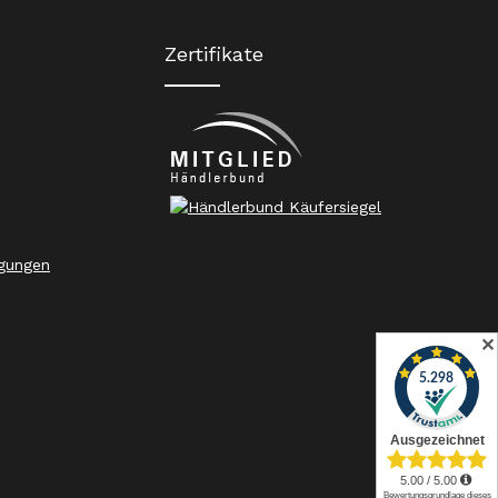
Zertifikate
gungen
✕