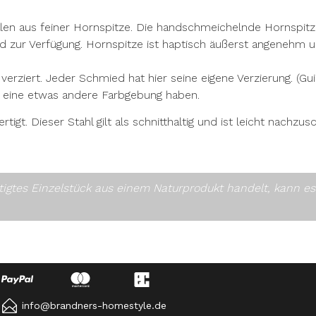
len aus feiner Hornspitze. Die handschmeichelnde Hornspitze i
zur Verfügung. Hornspitze ist haptisch äußerst angenehm und
verziert. Jeder Schmied hat hier seine eigene Verzierung. (
t eine etwas andere Farbgebung haben.
t. Dieser Stahl gilt als schnitthaltig und ist leicht nachzusch
rtigtes Einzelstück aus einem Naturprodukt handelt, kann 
info@brandners-homestyle.de