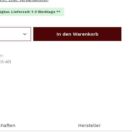
ügbar, Lieferzeit: 1-3 Werktage **
Anzahl: Gib den gewünschten Wert ein o
In den Warenkorb
r:
1-A11
chaften
Hersteller