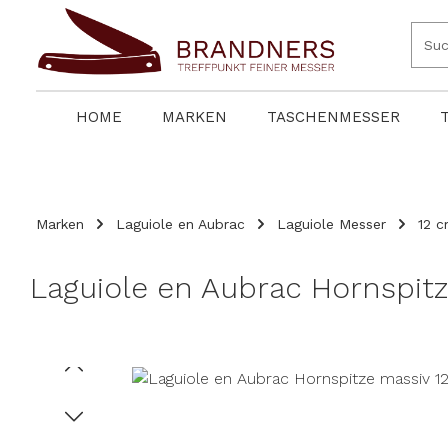
springen
Zur Hauptnavigation springen
HOME
MARKEN
TASCHENMESSER
Marken
Laguiole en Aubrac
Laguiole Messer
12 
Laguiole en Aubrac Hornspit
Bildergalerie überspringen