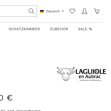
Warenko
Deutsch
SCHATZKAMMER
ZUBEHÖR
SALE %
0 €
MwSt. zzgl. Versandkosten