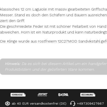
klassisches 12 cm Laguiole mit massiv gearbeiteten Griffscha
Messer. Stand es doch den Schäfern und Bauern ausreichend 
ziert den Griff.
Die geschmiedete Feder ist mit schöner Feilarbeit von Hand 
abweichen. Horn ist ein Naturprodukt und kann naturbeding
Die Klinge wurde aus rostfreiem 12C27MOD Sandvikstahl gefertig
Hinweis:
Da es sich bei diesem Artikel um ein handgefe
Produktbildern und der gelieferten Ware kommen.
ab 40 EUR versandkostenfrei (DE)
+497309427667