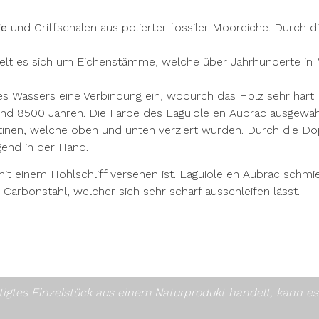
ge
und Griffschalen aus polierter fossiler Mooreiche. Durch 
handelt es sich um Eichenstämme, welche über Jahrhunderte
es Wassers eine Verbindung ein, wodurch das Holz sehr har
und 8500 Jahren. Die Farbe des Laguiole en Aubrac ausgewählt
latinen, welche oben und unten verziert wurden. Durch die D
gend in der Hand.
e mit einem Hohlschliff versehen ist. Laguiole en Aubrac sch
Carbonstahl, welcher sich sehr scharf ausschleifen lässt.
rtigtes Einzelstück aus einem Naturprodukt handelt, kann 