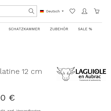
Warenko
Deutsch
SCHATZKAMMER
ZUBEHÖR
SALE %
latine 12 cm
00 €
MwSt. zzgl. Versandkosten