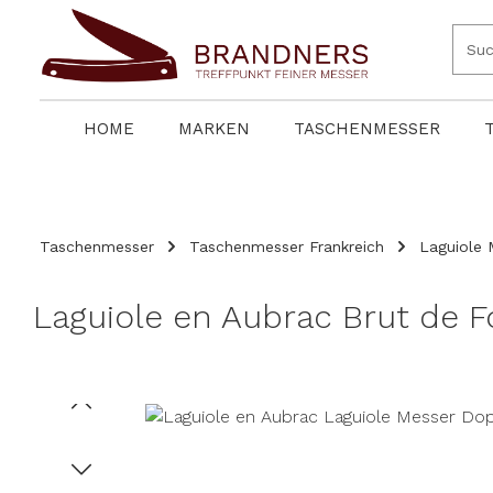
springen
Zur Hauptnavigation springen
HOME
MARKEN
TASCHENMESSER
Taschenmesser
Taschenmesser Frankreich
Laguiole 
Laguiole en Aubrac Brut de F
Bildergalerie überspringen