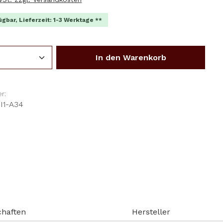
ügbar, Lieferzeit: 1-3 Werktage **
Anzahl: Gib den gewünschten Wert ein o
In den Warenkorb
r:
I1-A34
chaften
Hersteller