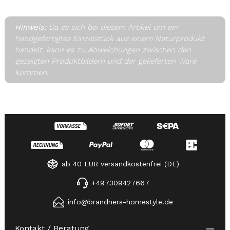
Hinweis:
Da es sich bei diesem Artikel um ein
handgefertigtes Einzelstück aus einem Naturprodukt
handelt, kann es zu Abweichungen zwischen den
gezeigten Produktbildern und der gelieferten Ware
kommen.
ab 40 EUR versandkostenfrei (DE)
+497309427667
info@brandners-homestyle.de
Kontakt / Beratung