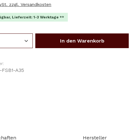
MwSt. zzgl. Versandkosten
ügbar, Lieferzeit: 1-3 Werktage **
Anzahl: Gib den gewünschten Wert ein o
In den Warenkorb
r:
-FSB1-A35
chaften
Hersteller