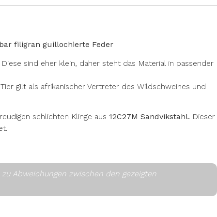
r filigran guillochierte Feder
. Diese sind eher klein, daher steht das Material in passender
er gilt als afrikanischer Vertreter des Wildschweines und
freudigen schlichten Klinge aus
12C27M Sandvikstahl.
Dieser
et.
es zu Abweichungen zwischen den gezeigten