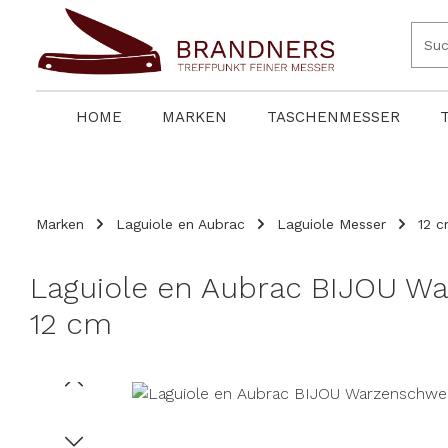
springen
Zur Hauptnavigation springen
HOME
MARKEN
TASCHENMESSER
Marken
Laguiole en Aubrac
Laguiole Messer
12 
Laguiole en Aubrac BIJOU War
12 cm
Bildergalerie überspringen