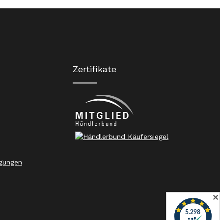
Zertifikate
gungen
✕