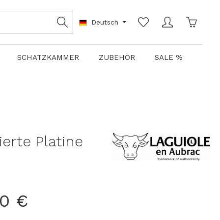
Warenko
Deutsch
SCHATZKAMMER
ZUBEHÖR
SALE %
erte Platine
00 €