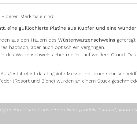
 -
deren Merkmale sind:
t, eine guillochierte Platine aus
Kupfer
und eine wunderba
urden
aus den Hauern des
Wüstenwarzenschweins
gefertigt
res haptisch, aber auch optisch ein Vergnügen.
in des Warzenschweins eher meliert auf weißem Grund. Das Ti
. Ausgestattet ist das Laguiole Messer mit einer sehr schneid
fen. Feder (Resort und Biene) wurden an einem Stück geschmied
rtigtes Einzelstück aus einem Naturprodukt handelt, kann 