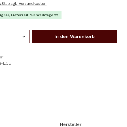
MwSt. zzgl. Versandkosten
ügbar, Lieferzeit: 1-3 Werktage **
Anzahl: Gib den gewünschten Wert ein o
In den Warenkorb
r:
G-E06
Hersteller