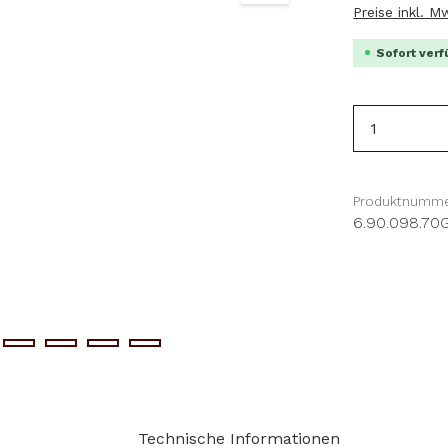
Preise inkl. 
Sofort verf
Produkt 
Produktnumme
6.90.098.70
Technische Informationen