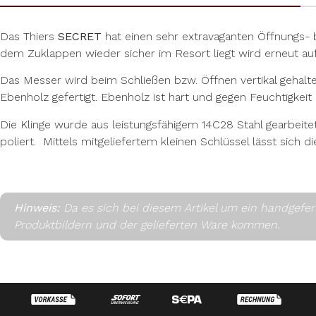
Das Thiers
SECRET
hat einen sehr extravaganten Öffnungs- 
dem Zuklappen wieder sicher im Resort liegt wird erneut au
Das Messer wird beim Schließen bzw. Öffnen vertikal gehalte
Ebenholz gefertigt. Ebenholz ist hart und gegen Feuchtigkeit r
Die Klinge wurde aus leistungsfähigem 14C28 Stahl gearbeitet. 
poliert. Mittels mitgeliefertem kleinen Schlüssel lässt sich die
Hinweis:
Da es sich bei diesem Artikel um ein handgefe
Produktbildern und der gelieferten Ware kommen.