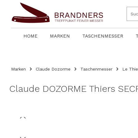
springen
Zur Hauptnavigation springen
HOME
MARKEN
TASCHENMESSER
Marken
Claude Dozorme
Taschenmesser
Le Thie
Claude DOZORME Thiers SECRE
Bildergalerie überspringen