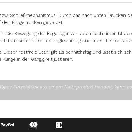
bzw. Schließmechanismus. Durch das nach unten Drücken der 
f den Klingenrücken gedrückt.
n. Die Bewegung der Kugellager von oben nach unten blockier
elativ resistent. Die Textur gleichmäig und meist tiefschwarz. 
Dieser rostfreie Stahl gilt als schnitthaltig und lässt sich sc
 Klinge in der Gängigkeit justieren.
rtigtes Einzelstück aus einem Naturprodukt handelt, kann 