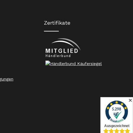
Zertifikate
gungen
✕