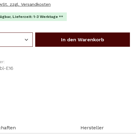
MwSt. zzgl. Versandkosten
ügbar, Lieferzeit: 1-3 Werktage **
Anzahl: Gib den gewünschten Wert ein o
In den Warenkorb
r:
bl-E16
chaften
Hersteller