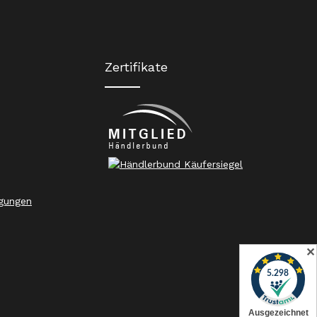
Zertifikate
gungen
✕