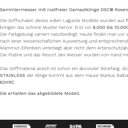
Sammlermesser mit rostfreier Damastklinge DSC® Rose
Die Griffschalen dieses edlen Laguiole Modells wurden aus
bringen das schöne Muster hervor. Erst vor
8.000 bis 10.00
Die Farbgebung varriert naturbedingt. Heute findet man vo
nach einer wissenschaflichen Auswertung und entsprechend
Mammut-Elfenbein unterliegt aber nicht dem Artenschutzabko
Die Platine und das Resort des Messer wurden von Hand m
Das Griffmaterial ansich ist schon ein absoluter Blickfang, d
STAINLESS
der Klinge kommt aus dem Hause Markus Balbach.
62HRC
.
Sie erhalten das abgebildete Modell.