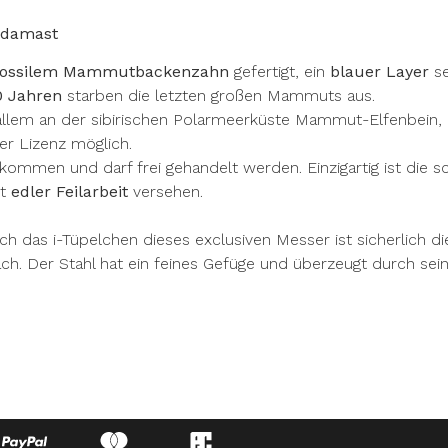
ndamast
fossilem Mammutbackenzahn
gefertigt, ein
blauer Layer
se
0
Jahren
starben die letzten großen Mammuts aus.
r allem an der sibirischen Polarmeerküste Mammut-Elfenbei
er Lizenz möglich.
mmen und darf frei gehandelt werden. Einzigartig ist die s
it
edler Feilarbeit
versehen.
och das i-Tüpelchen dieses exclusiven Messer ist sicherlich d
 Der Stahl hat ein feines Gefüge und überzeugt durch seine 