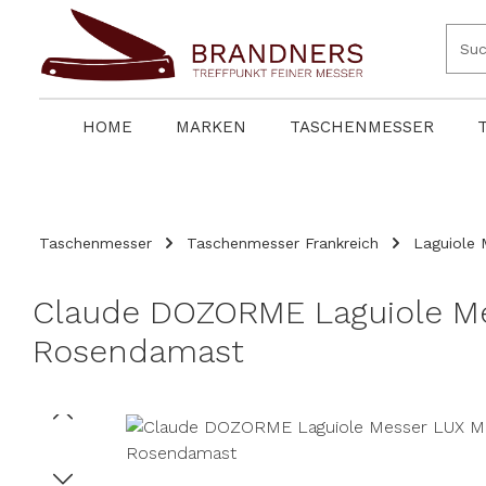
springen
Zur Hauptnavigation springen
HOME
MARKEN
TASCHENMESSER
Taschenmesser
Taschenmesser Frankreich
Laguiole 
Claude DOZORME Laguiole 
Rosendamast
Bildergalerie überspringen