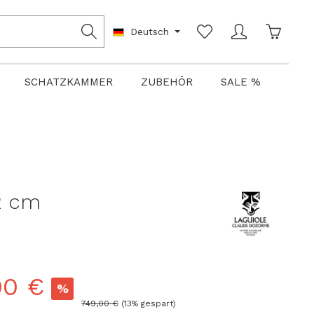
Warenko
Deutsch
SCHATZKAMMER
ZUBEHÖR
SALE %
2 cm
00 €
%
Regulärer Preis:
749,00 €
(13% gespart)