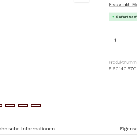
Preise inkl. 
Sofort verf
Produkt 
Produktnumme
5.60.140.5
chnische Informationen
Eigens