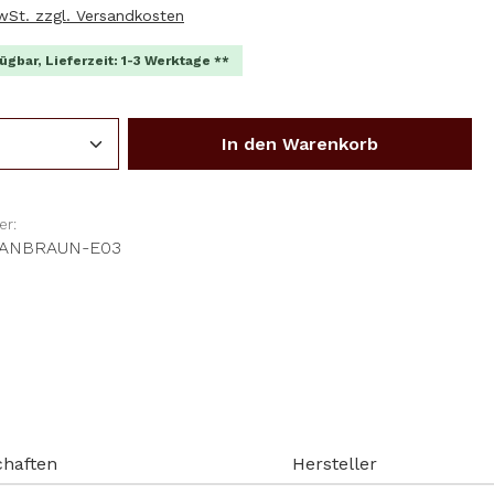
MwSt. zzgl. Versandkosten
ügbar, Lieferzeit: 1-3 Werktage **
Anzahl: Gib den gewünschten Wert ein o
In den Warenkorb
r:
7CANBRAUN-E03
chaften
Hersteller