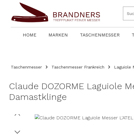
springen
Zur Hauptnavigation springen
HOME
MARKEN
TASCHENMESSER
Taschenmesser
Taschenmesser Frankreich
Laguiole 
Claude DOZORME Laguiole Mes
Damastklinge
Bildergalerie überspringen