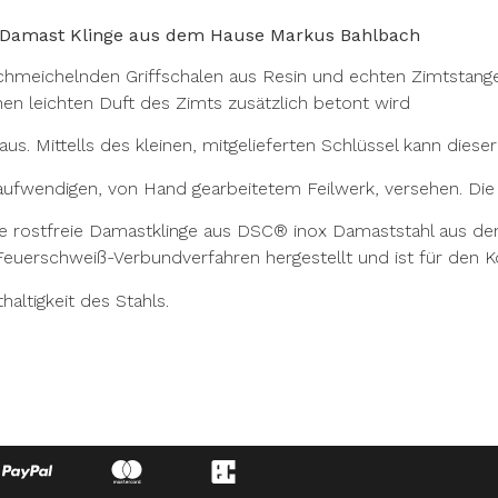
C® Damast Klinge aus dem Hause Markus Bahlbach
meichelnden Griffschalen aus Resin und echten Zimtstangen
hen leichten Duft des Zimts zusätzlich betont wird
 Mittells des kleinen, mitgelieferten Schlüssel kann dieser g
 aufwendigen, von Hand gearbeitetem Feilwerk, versehen. Die 
ch die rostfreie Damastklinge aus DSC® inox Damaststahl aus
n Feuerschweiß-Verbundverfahren hergestellt und ist für den 
altigkeit des Stahls.