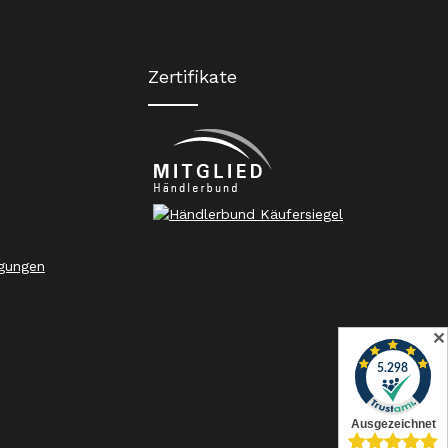
Zertifikate
gungen
✕