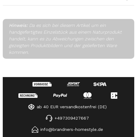
Hinweis:
Da es sich bei diesem Artikel um ein
handgefertigtes Einzelstück aus einem Naturprodukt
handelt, kann es zu Abweichungen zwischen den
gezeigten Produktbildern und der gelieferten Ware
kommen.
ab 40 EUR versandkostenfrei (DE)
+497309427667
info@brandners-homestyle.de