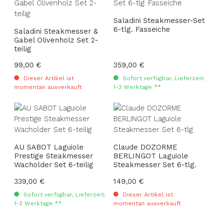
Saladini Steakmesser-Set
6-tlg. Fasseiche
Saladini Steakmesser &
Gabel Olivenholz Set 2-
teilig
Regulärer Preis:
99,00 €
Regulärer Preis:
359,00 €
Dieser Artikel ist
Sofort verfügbar, Lieferzeit:
momentan ausverkauft
1-3 Werktage **
AU SABOT Laguiole
Claude DOZORME
Prestige Steakmesser
BERLINGOT Laguiole
Wacholder Set 6-teilig
Steakmesser Set 6-tlg.
Regulärer Preis:
339,00 €
Regulärer Preis:
149,00 €
Sofort verfügbar, Lieferzeit:
Dieser Artikel ist
1-3 Werktage **
momentan ausverkauft