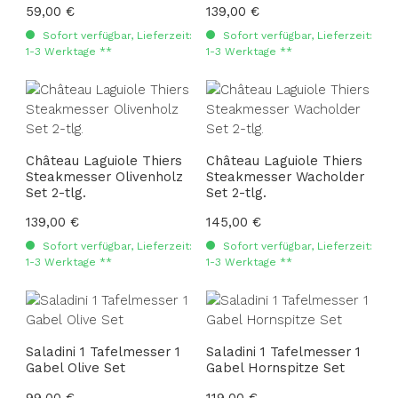
Regulärer Preis:
59,00 €
Regulärer Preis:
139,00 €
Sofort verfügbar, Lieferzeit:
Sofort verfügbar, Lieferzeit:
1-3 Werktage **
1-3 Werktage **
Château Laguiole Thiers
Château Laguiole Thiers
Steakmesser Olivenholz
Steakmesser Wacholder
Set 2-tlg.
Set 2-tlg.
Regulärer Preis:
139,00 €
Regulärer Preis:
145,00 €
Sofort verfügbar, Lieferzeit:
Sofort verfügbar, Lieferzeit:
1-3 Werktage **
1-3 Werktage **
Saladini 1 Tafelmesser 1
Saladini 1 Tafelmesser 1
Gabel Olive Set
Gabel Hornspitze Set
Regulärer Preis:
99,00 €
Regulärer Preis:
119,00 €