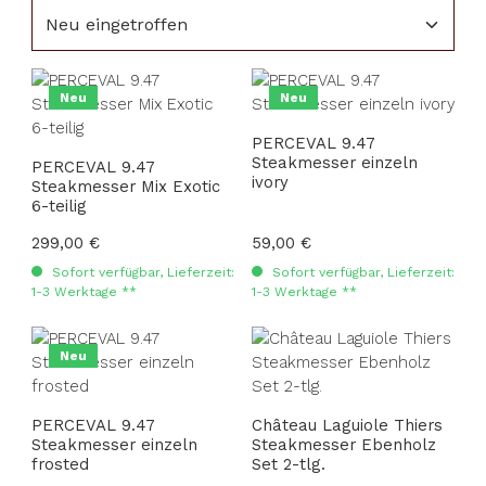
Neu
Neu
PERCEVAL 9.47
Steakmesser einzeln
PERCEVAL 9.47
ivory
Steakmesser Mix Exotic
6-teilig
Regulärer Preis:
299,00 €
Regulärer Preis:
59,00 €
Sofort verfügbar, Lieferzeit:
Sofort verfügbar, Lieferzeit:
1-3 Werktage **
1-3 Werktage **
Neu
PERCEVAL 9.47
Château Laguiole Thiers
Steakmesser einzeln
Steakmesser Ebenholz
frosted
Set 2-tlg.