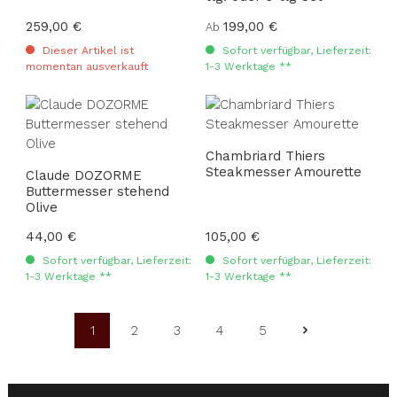
Regulärer Preis:
259,00 €
Regulärer Preis:
199,00 €
Ab
Dieser Artikel ist
Sofort verfügbar, Lieferzeit:
momentan ausverkauft
1-3 Werktage **
Chambriard Thiers
Steakmesser Amourette
Claude DOZORME
Buttermesser stehend
Olive
Regulärer Preis:
44,00 €
Regulärer Preis:
105,00 €
Sofort verfügbar, Lieferzeit:
Sofort verfügbar, Lieferzeit:
1-3 Werktage **
1-3 Werktage **
1
2
3
4
5
Seite
Seite
Seite
Seite
Seite