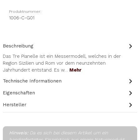
Produktnummer:
1006-C-G01
Beschreibung
Das Tre Pianelle ist ein Messermodell, welches in der
Region Sizilien und Rom vor dem neunzehnten
Jahrhundert entstand. Es w…
Mehr
Technische Informationen
Eigenschaften
Hersteller
Hinweis:
Da es sich bei diesem Artikel um ein
handgefertigtes Einzelstück aus einem Naturprodukt