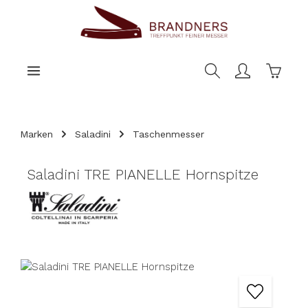
nhalt springen
Warenk
Marken
Saladini
Taschenmesser
Saladini TRE PIANELLE Hornspitze
Bildergalerie überspringen