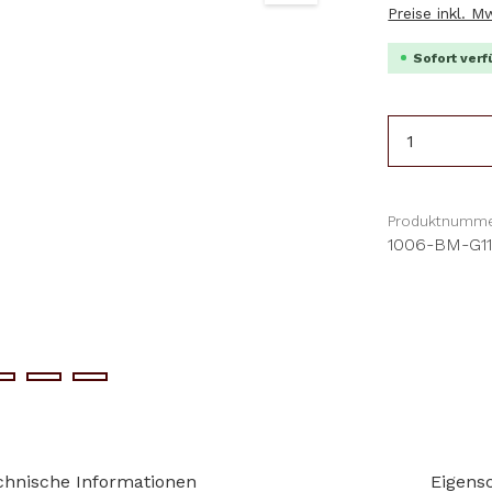
Preise inkl. 
Sofort verf
Produkt 
Produktnumme
1006-BM-G1
chnische Informationen
Eigens