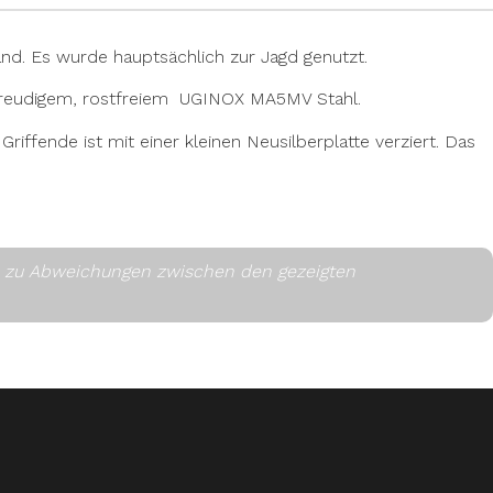
nd. Es wurde hauptsächlich zur Jagd genutzt.
eidfreudigem, rostfreiem UGINOX MA5MV Stahl.
iffende ist mit einer kleinen Neusilberplatte verziert. Das
es zu Abweichungen zwischen den gezeigten