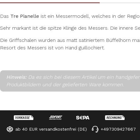
Das
Tre Pianelle
ist ein Messermodell, welches in der Regi
Sehr markant ist die spitze Klinge des Messers. Die innere S
Die Griffschalen wurden aus matt satiniertem Büffelhorn massi
Resort des Messers ist von Hand guillochiert.
Hinweis:
Da es sich bei diesem Artikel um ein handgefe
Produktbildern und der gelieferten Ware kommen.
ab 40 EUR versandkostenfrei (DE)
+497309427667