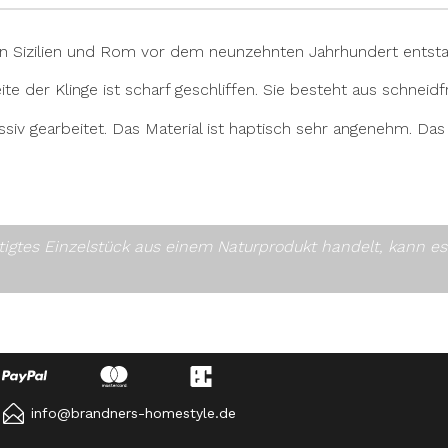
on Sizilien und Rom vor dem neunzehnten Jahrhundert entsta
eite der Klinge ist scharf geschliffen. Sie besteht aus schn
v gearbeitet. Das Material ist haptisch sehr angenehm. Das Gr
rtigtes Einzelstück aus einem Naturprodukt handelt, kann 
info@brandners-homestyle.de