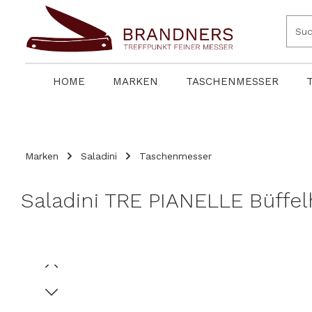
springen
Zur Hauptnavigation springen
HOME
MARKEN
TASCHENMESSER
Marken
Saladini
Taschenmesser
Saladini TRE PIANELLE Büffe
Bildergalerie überspringen