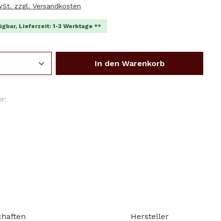
MwSt. zzgl. Versandkosten
ügbar, Lieferzeit: 1-3 Werktage **
Anzahl: Gib den gewünschten Wert ein o
In den Warenkorb
r:
1
chaften
Hersteller