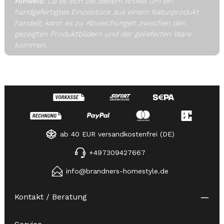
Hinweis:
Da es sich bei diesem Artikel um ein
handgefertigtes Einzelstück aus einem Naturprodukt
handelt, kann es zu Abweichungen zwischen den
gezeigten Produktbildern und der gelieferten Ware
kommen.
ab 40 EUR versandkostenfrei (DE)
+497309427667
info@brandners-homestyle.de
Kontakt / Beratung