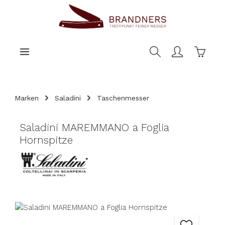
nhalt springen
Warenk
Marken
Saladini
Taschenmesser
Saladini MAREMMANO a Foglia
Hornspitze
Bildergalerie überspringen