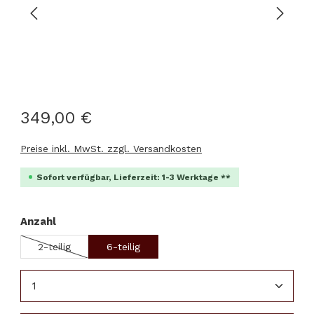
349,00 €
Preise inkl. MwSt. zzgl. Versandkosten
Sofort verfügbar, Lieferzeit: 1-3 Werktage **
auswählen
Anzahl
2-teilig
6-teilig
(Diese Option ist zurzeit nicht verfügbar.)
Produkt Anzahl: Gib den gewünschten Wert ein 