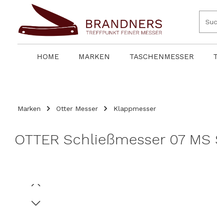
springen
Zur Hauptnavigation springen
HOME
MARKEN
TASCHENMESSER
Marken
Otter Messer
Klappmesser
OTTER Schließmesser 07 MS Sa
Bildergalerie überspringen