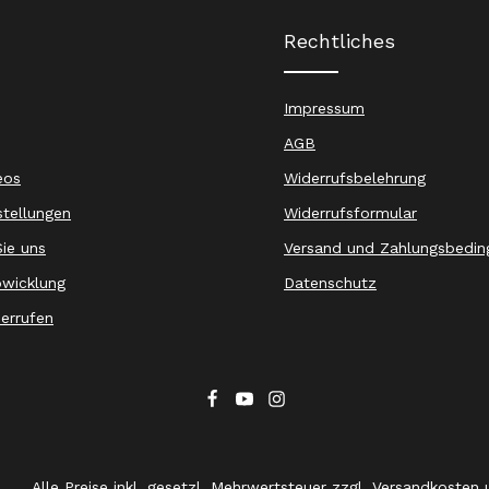
Rechtliches
Impressum
AGB
eos
Widerrufsbelehrung
stellungen
Widerrufsformular
ie uns
Versand und Zahlungsbedin
wicklung
Datenschutz
derrufen
Alle Preise inkl. gesetzl. Mehrwertsteuer zzgl.
Versandkosten
u