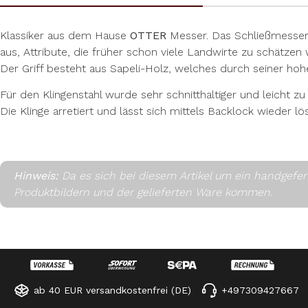
Klassiker aus dem Hause
OTTER
Messer. Das Schließmesser i
aus, Attribute, die früher schon viele Landwirte zu schätzen 
Der Griff besteht aus Sapeli-Holz, welches durch seiner hoh
Für den Klingenstahl wurde sehr schnitthaltiger und leicht zu
Die Klinge arretiert und lässt sich mittels Backlock wieder lö
Hinweis:
Da es sich bei diesem Artikel um ein handgefe
Produktbildern und der gelieferten Ware kommen.
ab 40 EUR versandkostenfrei (DE)
+497309427667