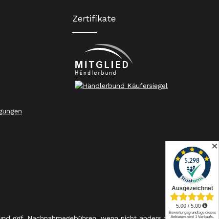
Zertifikate
gungen
✕
nd ggf. Nachnahmegebühren, wenn nicht anders angegeben.