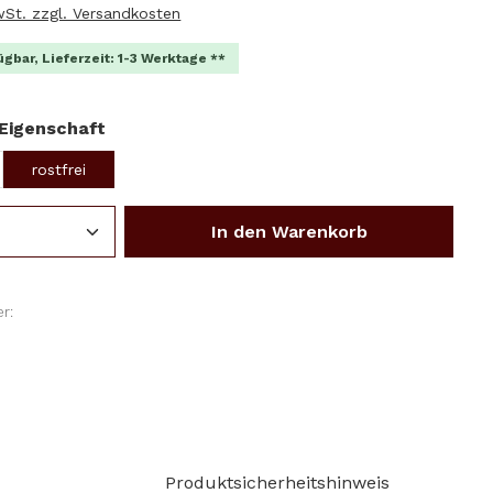
MwSt. zzgl. Versandkosten
ügbar, Lieferzeit: 1-3 Werktage **
auswählen
Eigenschaft
rostfrei
Anzahl: Gib den gewünschten Wert ein o
In den Warenkorb
r:
1
Produktsicherheitshinweis