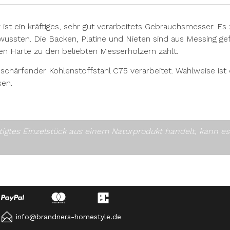
st ein kräftiges, sehr gut verarbeitets Gebrauchsmesser. Es z
wussten. Die Backen, Platine und Nieten sind aus Messing gefe
en Härte zu den beliebten Messerhölzern zählt.
 schärfender Kohlenstoffstahl C75 verarbeitet. Wahlweise ist 
sen.
rtigtes Einzelstück aus einem Naturprodukt handelt, kann 
info@brandners-homestyle.de