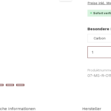
Preise inkl. 
Sofort verf
Besondere 
Carbon
Produkt 
Produktnumme
07-MS-R-O1
sche Informationen
Hersteller