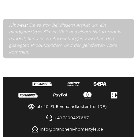
Hinweis:
Da es sich bei diesem Artikel um ein
handgefertigtes Einzelstück aus einem Naturprodukt
handelt, kann es zu Abweichungen zwischen den
gezeigten Produktbildern und der gelieferten Ware
kommen.
ab 40 EUR versandkostenfrei (DE)
+497309427667
info@brandners-homestyle.de