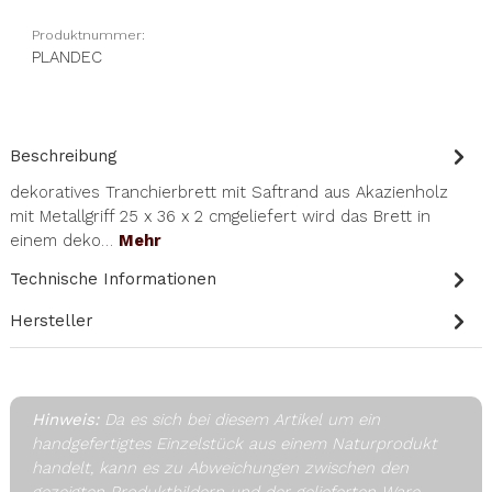
Produktnummer:
PLANDEC
Beschreibung
dekoratives Tranchierbrett mit Saftrand aus Akazienholz
mit Metallgriff 25 x 36 x 2 cmgeliefert wird das Brett in
einem deko…
Mehr
Technische Informationen
Hersteller
Hinweis:
Da es sich bei diesem Artikel um ein
handgefertigtes Einzelstück aus einem Naturprodukt
handelt, kann es zu Abweichungen zwischen den
gezeigten Produktbildern und der gelieferten Ware