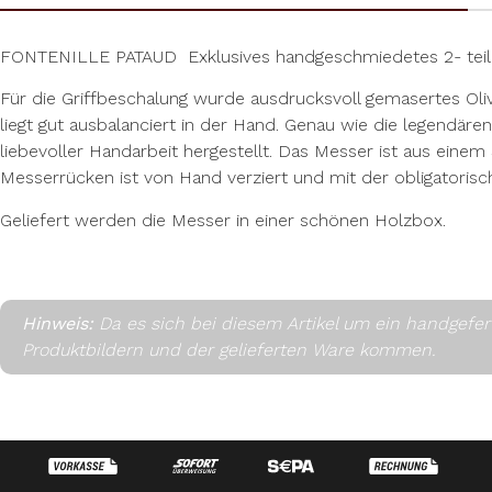
FONTENILLE PATAUD Exklusives handgeschmiedetes 2- teili
Für die Griffbeschalung wurde ausdrucksvoll gemasertes Oliv
liegt gut ausbalanciert in der Hand. Genau wie die legendär
liebevoller Handarbeit hergestellt. Das Messer ist aus einem
Messerrücken ist von Hand verziert und mit der obligatorisc
Geliefert werden die Messer in einer schönen Holzbox.
Hinweis:
Da es sich bei diesem Artikel um ein handgefe
Produktbildern und der gelieferten Ware kommen.