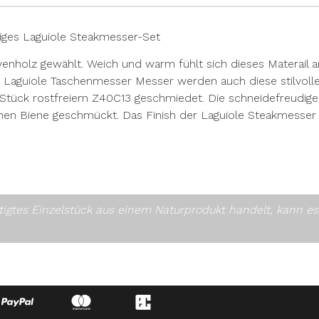
ges Laguiole Steakmesser-Set
enholz gewählt. Weich und warm fühlt sich dieses Materail an
en Laguiole Taschenmesser Messer werden auch diese stilvolle
 Stück rostfreiem Z40C13 geschmiedet. Die schneidefreudige K
hen Biene geschmückt. Das Finish der Laguiole Steakmesser i
rtigtes Einzelstück aus einem Naturprodukt handelt, kann 