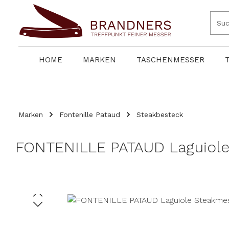
springen
Zur Hauptnavigation springen
HOME
MARKEN
TASCHENMESSER
Marken
Fontenille Pataud
Steakbesteck
FONTENILLE PATAUD Laguiole 
Bildergalerie überspringen