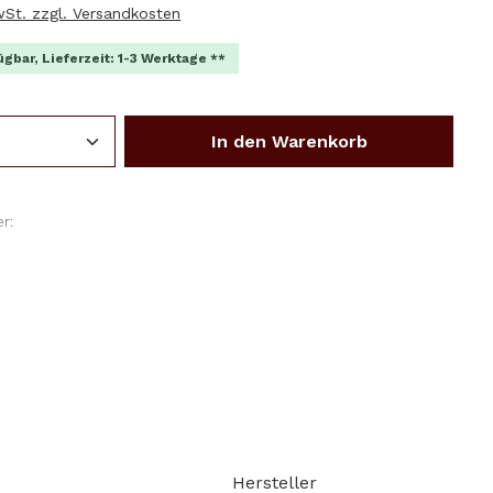
MwSt. zzgl. Versandkosten
ügbar, Lieferzeit: 1-3 Werktage **
Anzahl: Gib den gewünschten Wert ein o
In den Warenkorb
r:
Hersteller