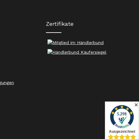
Zertifikate
gungen
✕