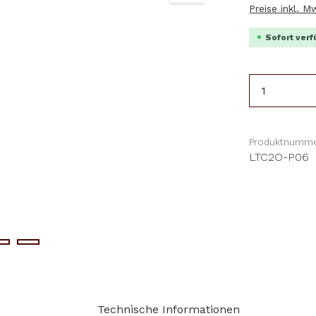
Preise inkl. 
Sofort verf
Produkt 
Produktnumme
LTC2O-P06
Technische Informationen