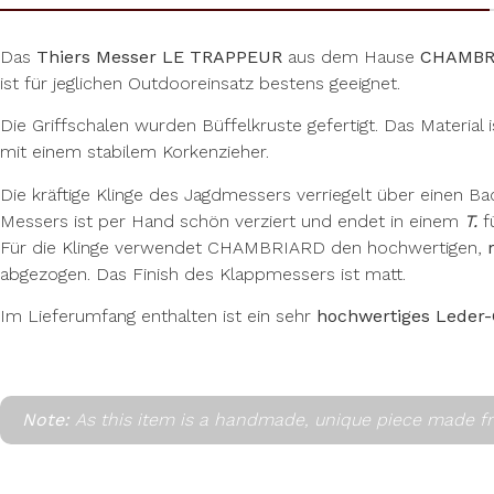
Das
Thiers Messer
LE TRAPPEUR
aus dem Hause
CHAMBR
ist für jeglichen Outdooreinsatz bestens geeignet.
Die Griffschalen wurden Büffelkruste gefertigt. Das Material 
mit einem stabilem Korkenzieher.
Die kräftige Klinge des Jagdmessers verriegelt über einen 
Messers ist per Hand schön verziert und endet in einem
T.
f
Für die Klinge verwendet CHAMBRIARD den hochwertigen,
abgezogen. Das Finish des Klappmessers ist matt.
Im Lieferumfang enthalten ist ein sehr
hochwertiges Leder
Note:
As this item is a handmade, unique piece made fr