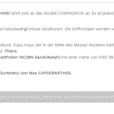
IARD
lehnt sich an das Modell COMPAGNON an. Es ist jedoch 
ist naturbedingt etwas strukturiert. Die Griffschalen werden 
Backlock. Dazu muss der in der Mitte des Messer-Rückens bef
ür
Thiers
.
rostfreien 14C28N Sandvikstahl
mit einer Härte von HRC 58-
-Gürteletui von Max CAPDEBARTHES.
om a natural product, there may be differences between t