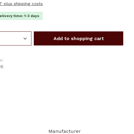
AT plus shipping costs
elivery time: 1-3 days
Quantity: Enter the desired amount or us
Add to shopping cart
r:
08
Manufacturer