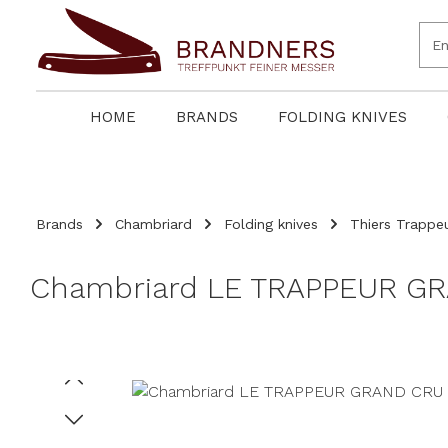
search
Skip to main navigation
HOME
BRANDS
FOLDING KNIVES
Brands
Chambriard
Folding knives
Thiers Trappe
Chambriard LE TRAPPEUR GR
Skip image gallery