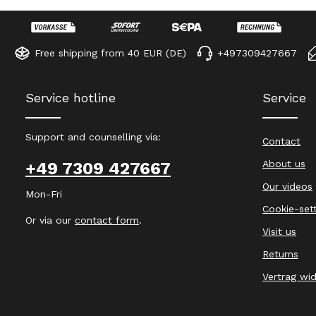
Free shipping from 40 EUR (DE)
+497309427667
Service hotline
Service
Support and counselling via:
Contact
About us
+49 7309 427667
Our videos
Mon-Fri
Cookie-set
Or via our
contact form
.
Visit us
Returns
Vertrag wi