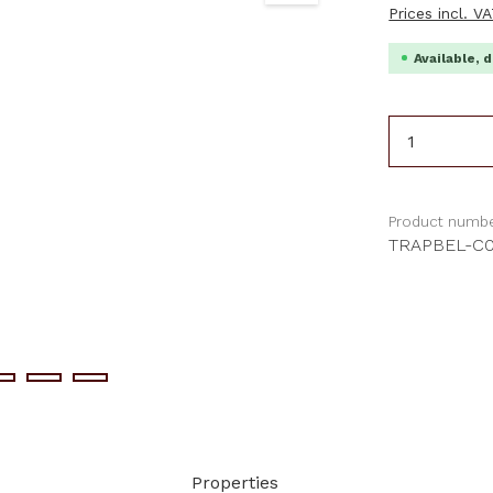
Prices incl. V
Available, d
Product 
Product numbe
TRAPBEL-C
Properties