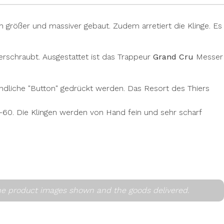
größer und massiver gebaut. Zudem arretiert die Klinge. Es
verschraubt. Ausgestattet ist das Trappeur
Grand Cru
Messer
indliche "Button" gedrückt werden. Das Resort des Thiers
60. Die Klingen werden von Hand fein und sehr scharf
he product images shown and the goods delivered.